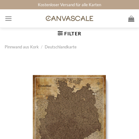
Zum
Kostenloser Versand für alle Karten
Inhalt
springen
FILTER
Pinnwand aus Kork
/
Deutschlandkarte