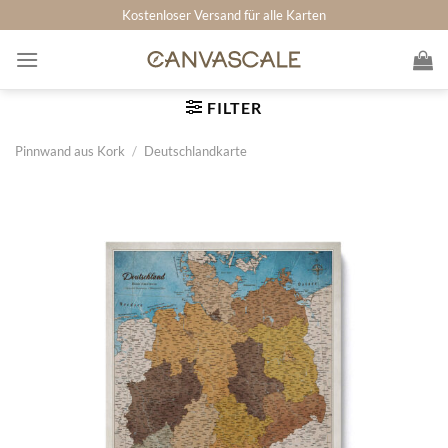
Zum
Kostenloser Versand für alle Karten
Inhalt
springen
FILTER
Pinnwand aus Kork
/
Deutschlandkarte