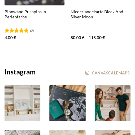
Pinnwand Pushpins in
Niederlandekarte Black And
Perlenfarbe
Silver Moon
(2)
Bewertet
4.00
€
80.00
€
–
115.00
€
mit
5.00
von 5
Instagram
CANVASCALEMAPS