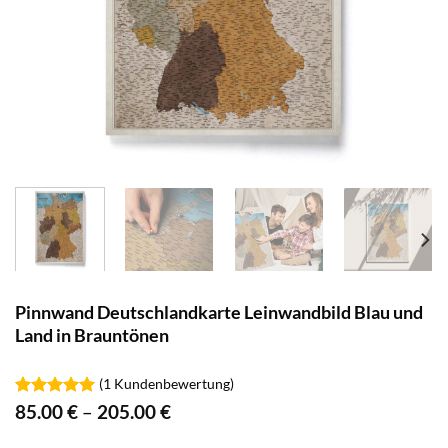
Pinnwand Deutschlandkarte Leinwandbild Blau und
Land in Brauntönen
(
1
Kundenbewertung)
Bewertet
1
85.00
€
–
205.00
€
mit
5.00
von 5,