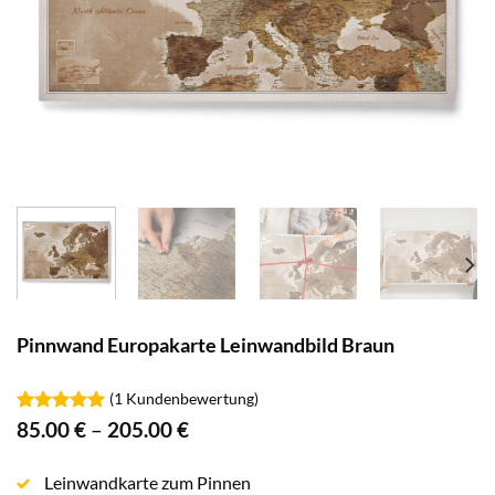
Pinnwand Europakarte Leinwandbild Braun
(
1
Kundenbewertung)
Bewertet
1
85.00
€
–
205.00
€
mit
5.00
von 5,
basierend
Leinwandkarte zum Pinnen