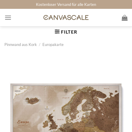
Zum
Kostenloser Versand für alle Karten
Inhalt
springen
FILTER
Pinnwand aus Kork
/
Europakarte