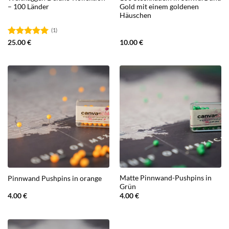
– 100 Länder
Gold mit einem goldenen
Häuschen
(1)
Bewertet
25.00
€
10.00
€
mit
5.00
von 5
Matte Pinnwand-Pushpins in
Pinnwand Pushpins in orange
Grün
4.00
€
4.00
€