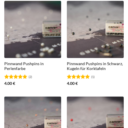
Pinnwand Pushpins in
Pinnwand Pushpins in Schwarz,
Perlenfarbe
Kugeln für Korktafeln
(2)
(1)
Bewertet
4.00
€
Bewertet
4.00
€
mit
5.00
mit
5.00
von 5
von 5