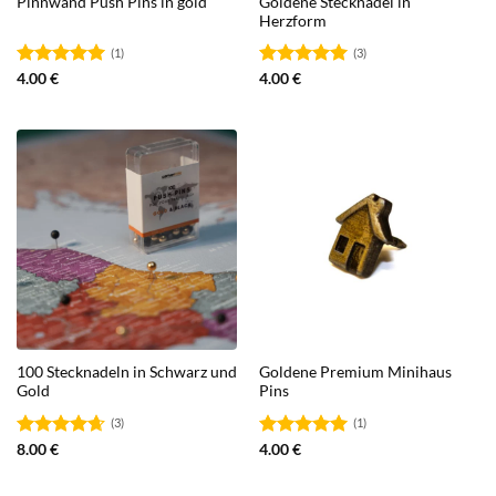
Goldene Stecknadel in
Pinnwand Push Pins in gold
Herzform
(1)
(3)
Bewertet
4.00
€
Bewertet
4.00
€
mit
5.00
mit
5.00
von 5
von 5
100 Stecknadeln in Schwarz und
Goldene Premium Minihaus
Gold
Pins
(3)
(1)
Bewertet
8.00
€
Bewertet
4.00
€
mit
4.67
mit
5.00
von 5
von 5