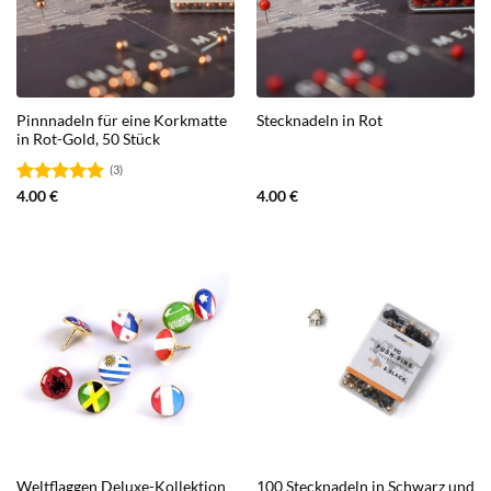
Pinnnadeln für eine Korkmatte
Stecknadeln in Rot
in Rot-Gold, 50 Stück
(3)
Bewertet
4.00
€
4.00
€
mit
5.00
von 5
Weltflaggen Deluxe-Kollektion
100 Stecknadeln in Schwarz und