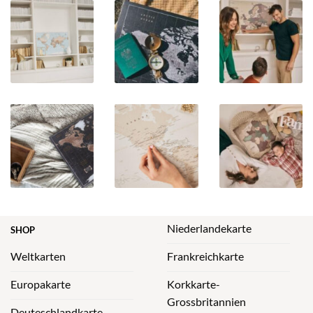
Niederlandekarte
SHOP
Weltkarten
Frankreichkarte
Europakarte
Korkkarte-
Grossbritannien
Deuteschlandkarte