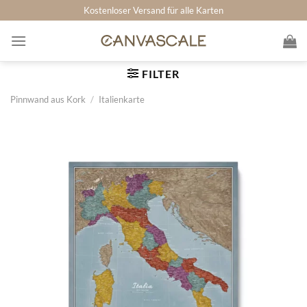
Zum
Kostenloser Versand für alle Karten
Inhalt
springen
FILTER
Pinnwand aus Kork
/
Italienkarte