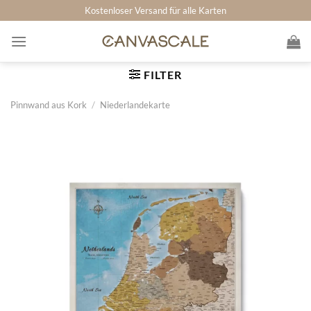
Zum
Kostenloser Versand für alle Karten
Inhalt
springen
FILTER
Pinnwand aus Kork
/
Niederlandekarte