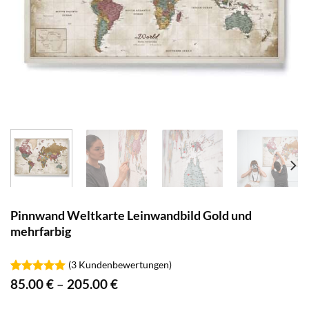
Pinnwand Weltkarte Leinwandbild Gold und
mehrfarbig
(
3
Kundenbewertungen)
Bewertet
3
85.00
€
–
205.00
€
mit
5.00
von 5,