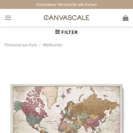
Zum
Kostenloser Versand für alle Karten
Inhalt
springen
FILTER
Pinnwand aus Kork
/
Weltkarten