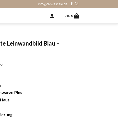
info@canvascale.de
0.00
€
e Leinwandbild Blau –
g)
n
hwarze Pins
-Haus
sierung