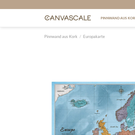
Zum
Inhalt
springen
PINNWAND AUS KO
Pinnwand aus Kork
/
Europakarte