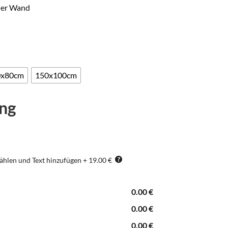
der Wand
0x80cm
150x100cm
ung
ählen und Text hinzufügen
+
19.00 €
0.00
€
0.00
€
0.00
€