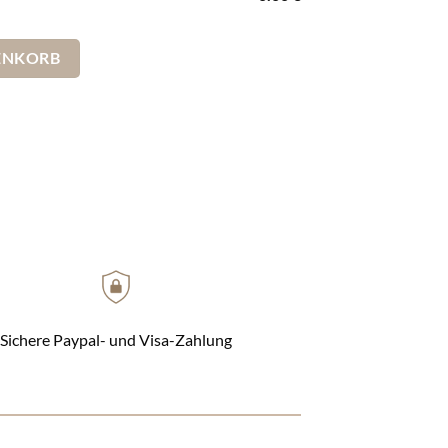
ld Blau - farbige Länder Menge
ENKORB
Sichere Paypal- und Visa-Zahlung