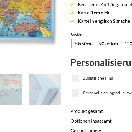
Bereit zum Aufhängen an 
Karte
3 cm dick
Karte in
englisch Sprache
Größe
70x50cm
90x60cm
12
Personalisier
Zusätzliche Pins
Personalisierungsstil ausw
Produkt gesamt
Optionen insgesamt
Gesamtsumme