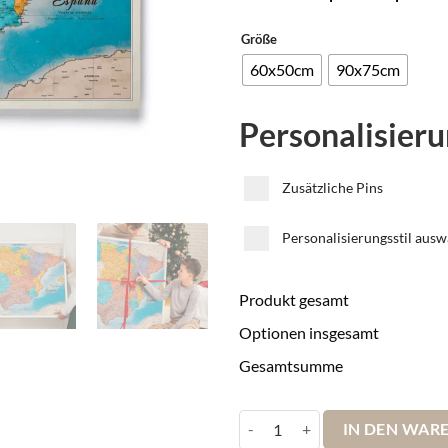
Größe
60x50cm
90x75cm
Personalisier
Zusätzliche Pins
Personalisierungsstil ausw
Produkt gesamt
Optionen insgesamt
Gesamtsumme
Korkkarte von Spanien Multicol
IN DEN WAR