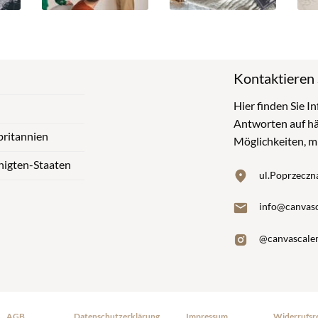
Kontaktieren 
Hier finden Sie 
Antworten auf hä
ritannien
Möglichkeiten, mi
nigten-Staaten
ul.Poprzeczn
info@canvasc
@canvascale
AGB
Datenschutzerklärung
Impressum
Widerrufsr