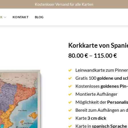
Kostenloser Versand für alle Karten
RK
KONTAKT
BLOG
Korkkarte von Spani
80.00
€
–
115.00
€
Leinwandkarte zum Pinne
Gratis 100
goldene und sc
Kostenloses
goldenes Pin
Montierte Aufhänger
Möglichkeit der
Personali
Bereit zum Aufhängen an 
Karte
3 cm dick
Karte in
spanisch Sprache