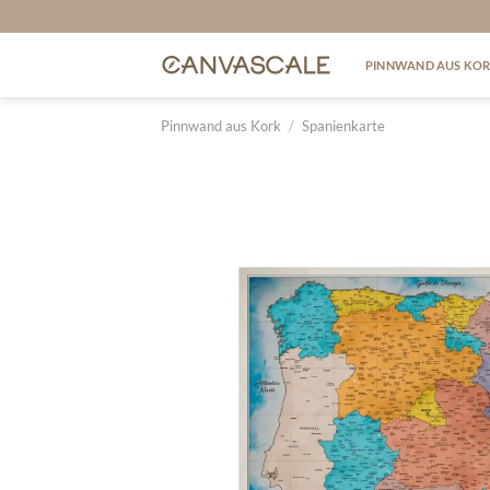
Zum
Inhalt
springen
PINNWAND AUS KO
Pinnwand aus Kork
/
Spanienkarte