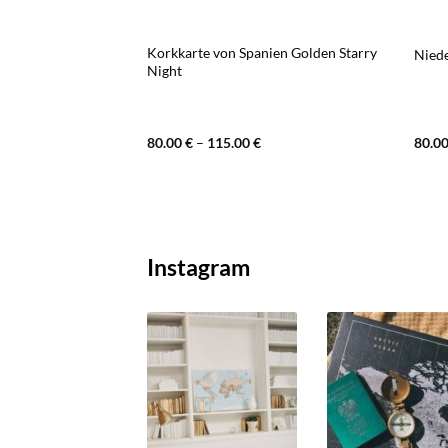
Korkkarte von Spanien Golden Starry
 Brown Desert
Niede
Night
80.00
€
–
115.00
€
80.0
Instagram