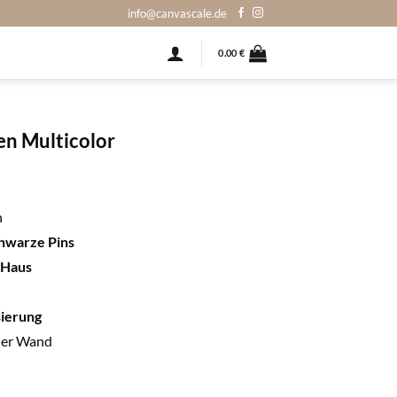
info@canvascale.de
0.00
€
en Multicolor
n
hwarze Pins
-Haus
sierung
der Wand